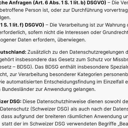
he Anfragen (Art. 6 Abs. 1 S. 1 lit. b) DSGVO)
– Die Ver
betroffene Person ist, oder zur Durchführung vorvertra
lgen.
 S. 1 lit. f) DSGVO)
– Die Verarbeitung ist zur Wahrung 
erforderlich, sofern nicht die Interessen oder Grundrec
ogener Daten erfordern, überwiegen.
eutschland:
Zusätzlich zu den Datenschutzregelungen 
 gehört insbesondere das Gesetz zum Schutz vor Missb
setz – BDSG). Das BDSG enthält insbesondere Spezial
ht, zur Verarbeitung besonderer Kategorien personenb
 automatisierten Entscheidungsfindung im Einzelfall ein
n Bundesländer zur Anwendung gelangen.
izer DSG:
Diese Datenschutzhinweise dienen sowohl de
 Datenschutz (Schweizer DSG) als auch nach der Date
 dass aufgrund der breiteren räumlichen Anwendung und
tatt der im Schweizer DSG verwendeten Begriffe „Bear