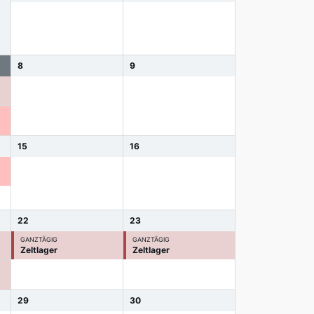
8
9
15
16
22
23
GANZTÄGIG
GANZTÄGIG
Zeltlager
Zeltlager
29
30