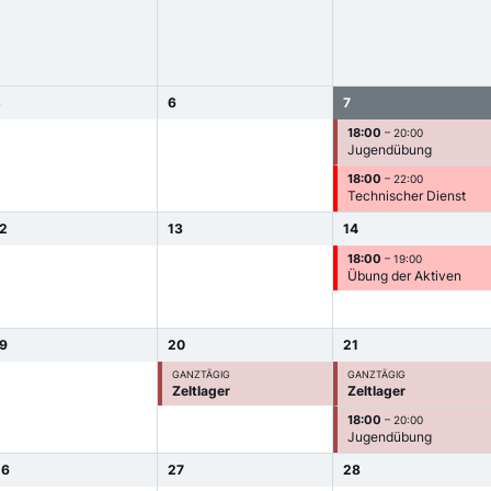
5
6
7
18:00
– 20:00
Jugendübung
18:00
– 22:00
Technischer Dienst
12
13
14
18:00
– 19:00
Übung der Aktiven
19
20
21
GANZTÄGIG
GANZTÄGIG
Zeltlager
Zeltlager
18:00
– 20:00
Jugendübung
26
27
28